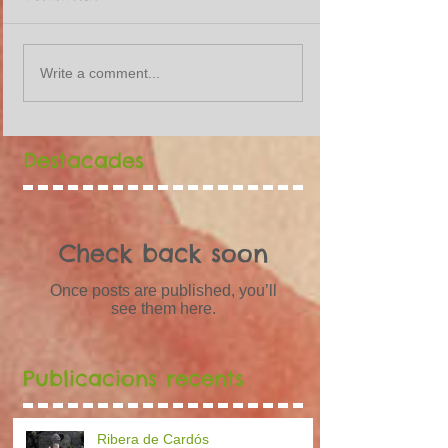
Write a comment...
Destacades
Check back soon
Once posts are published, you’ll
see them here.
Publicacions recents
Ribera de Cardós