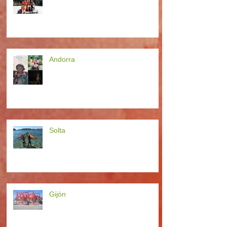
Andorra
Solta
Gijón