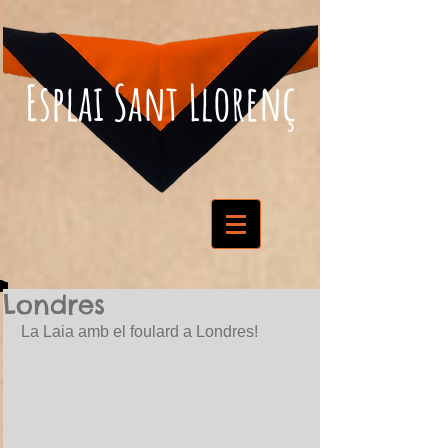
Esplai Sant Llorenç
Londres
La Laia amb el foulard a Londres!