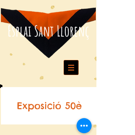
Esplai Sant Llorenç
Exposició 50è