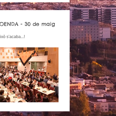
OENDA - 30 de maig
ixò s'acaba...!