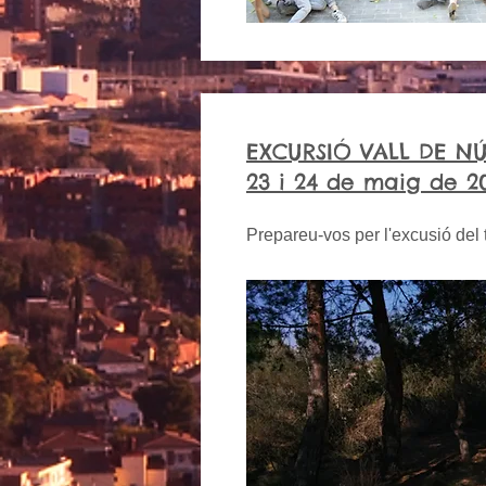
EXCURSIÓ VALL DE NÚ
23 i 24 de maig de 2
Prepareu-vos per l'excusió del te