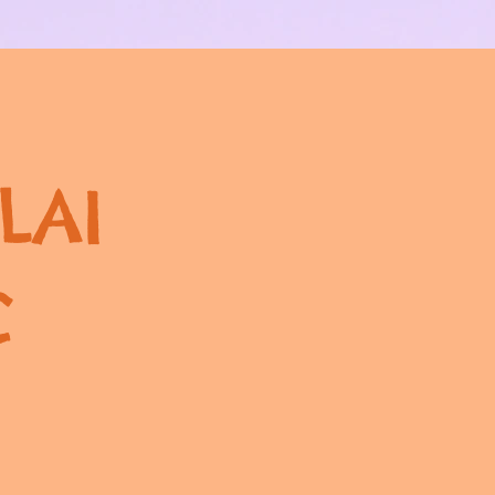
PLAI
Ç