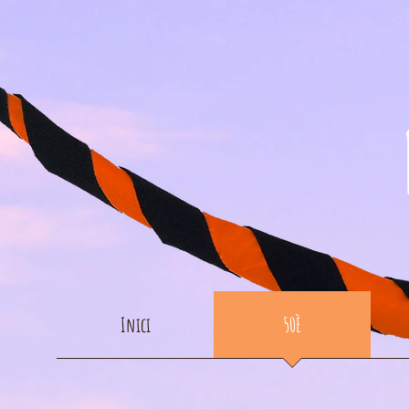
Inici
50È