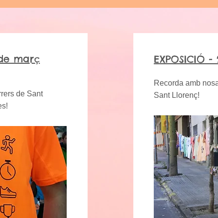
 de març
EXPOSICIÓ - 
Recorda amb nosalt
rrers de Sant
Sant Llorenç!
es!