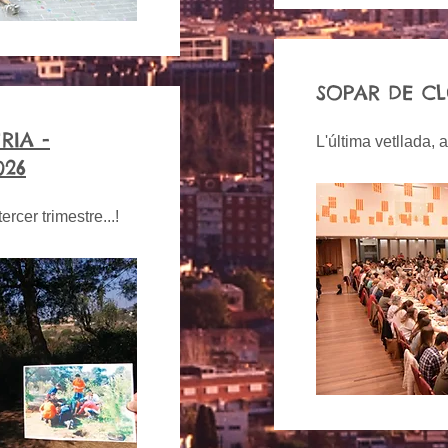
SOPAR DE CL
RIA -
L'última vetllada, a
026
rcer trimestre...!