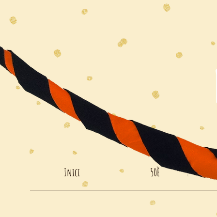
Inici
50È