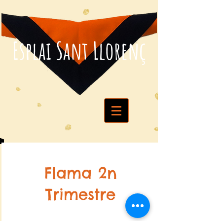
Esplai Sant Llorenç
Flama 2n
Trimestre