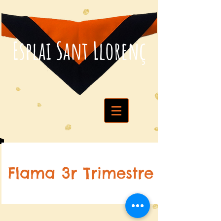
Esplai Sant Llorenç
Flama 3r Trimestre