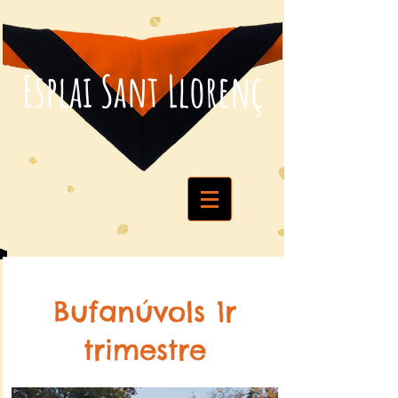
Esplai Sant Llorenç
Bufanúvols 1r
trimestre