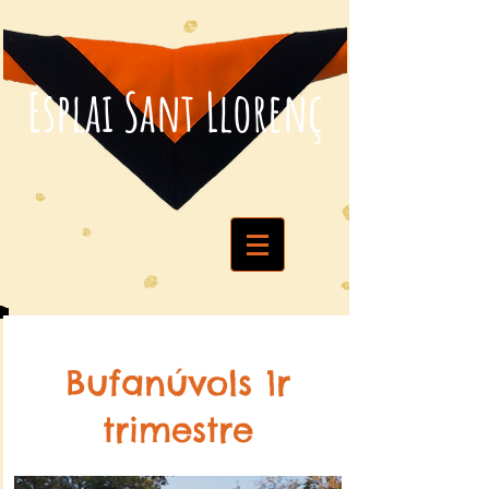
Esplai Sant Llorenç
Bufanúvols 1r
trimestre